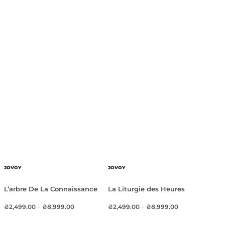
JOVOY
JOVOY
L’arbre De La Connaissance
La Liturgie des Heures
₴
2,499.00
–
₴
8,999.00
₴
2,499.00
–
₴
8,999.00