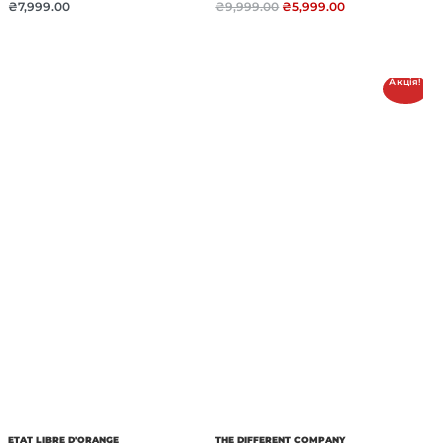
₴
7,999.00
₴
9,999.00
₴
5,999.00
Акція!
ETAT LIBRE D'ORANGE
THE DIFFERENT COMPANY