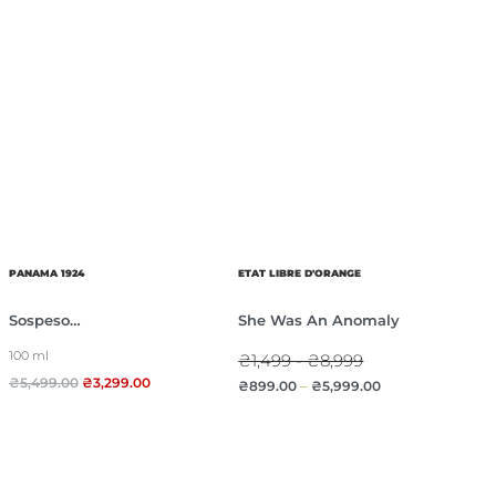
PANAMA 1924
ETAT LIBRE D'ORANGE
Sospeso…
She Was An Anomaly
100 ml
₴1,499 - ₴8,999
₴
5,499.00
₴
3,299.00
₴
899.00
–
₴
5,999.00