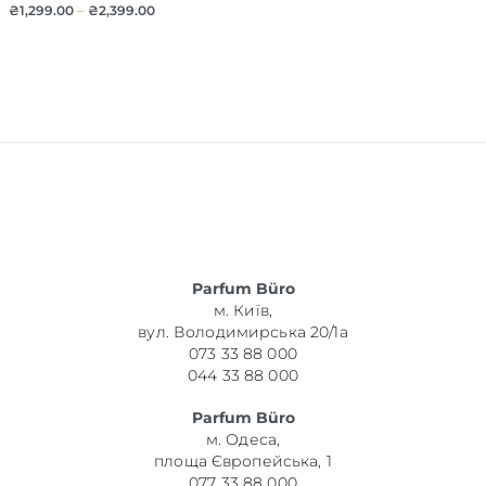
₴
1,299.00
–
₴
2,399.00
Parfum Büro
м. Київ,
вул. Володимирська 20/1а
073 33 88 000
044 33 88 000
Parfum Büro
м. Одеса,
площа Європейська, 1
077 33 88 000