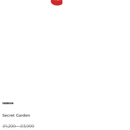
100BON
Secret Garden
₴1,299 - ₴3,999