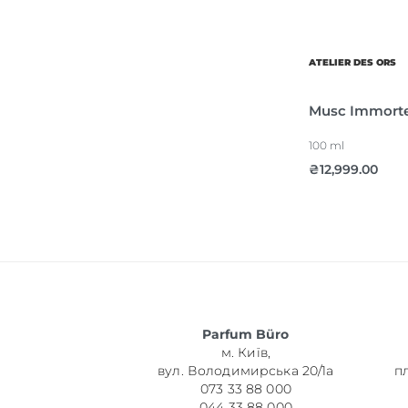
ATELIER DES ORS
Musc Immorte
100 ml
₴
12,999.00
Parfum Büro
м. Київ,
вул. Володимирська 20/1а
п
073 33 88 000
044 33 88 000