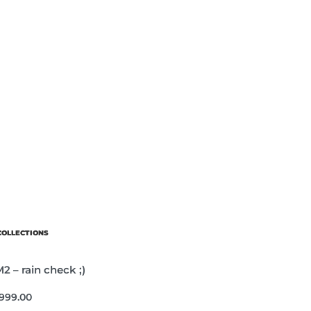
COLLECTIONS
 – rain check ;)
,999.00