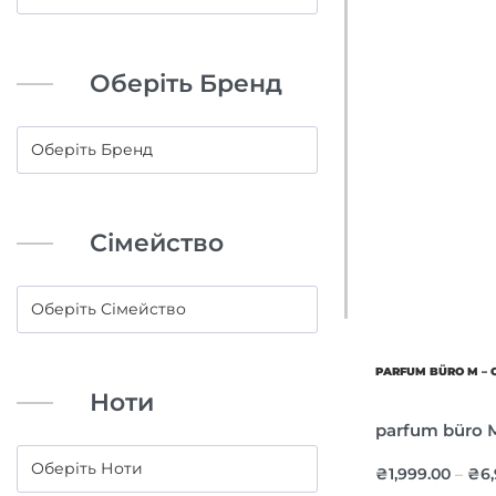
Оберіть Бренд
Сімейство
PARFUM BÜRO M – 
Ноти
parfum büro М2
₴
1,999.00
₴
6
–