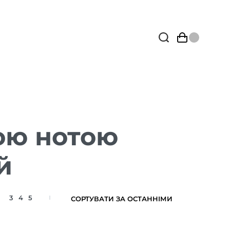
ою нотою
й
3
4
5