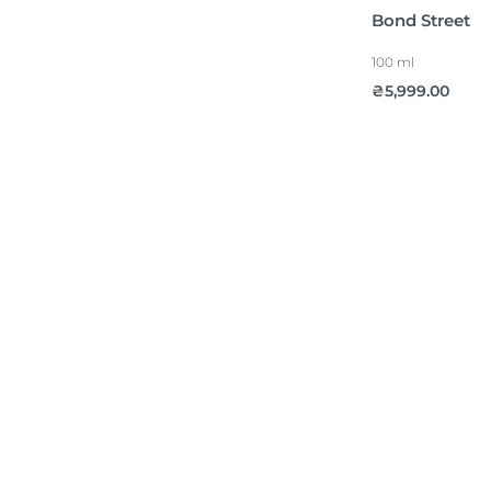
Bond Street
100 ml
₴
5,999.00