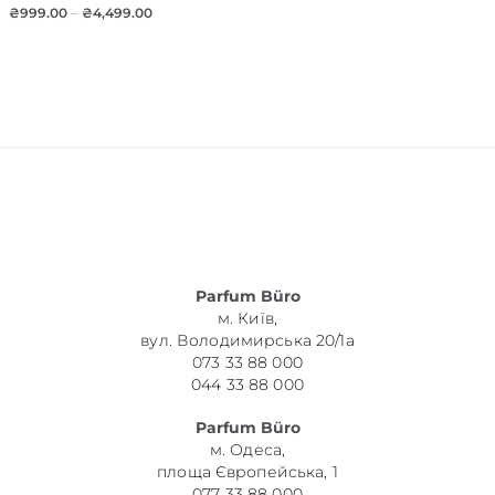
₴
999.00
–
₴
4,499.00
Parfum Büro
м. Київ,
вул. Володимирська 20/1а
073 33 88 000
044 33 88 000
Parfum Büro
м. Одеса,
площа Європейська, 1
077 33 88 000