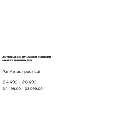
ANTHOLOGIE BY LUCIEN FERRERO
MAITRE PARFUMEUR
Par Amour pour Lui
₴4,499 - ₴8,499
₴
4,499.00
–
₴
5,099.00