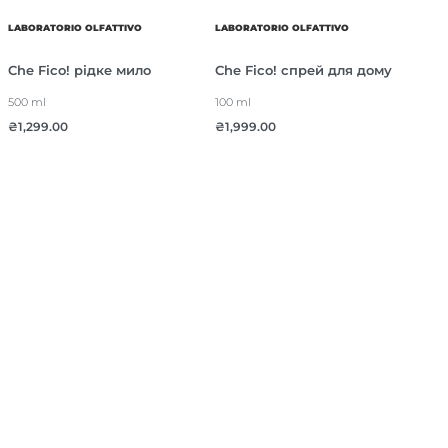
LABORATORIO OLFATTIVO
LABORATORIO OLFATTIVO
Che Fico! рідке мило
Che Fico! спрей для дому
500 ml
100 ml
₴
1,299.00
₴
1,999.00