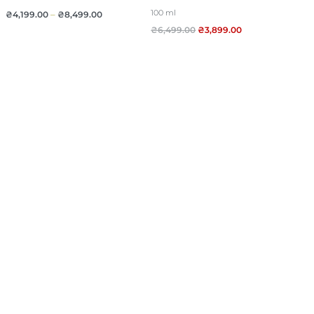
100 ml
₴
4,199.00
–
₴
8,499.00
₴
6,499.00
₴
3,899.00