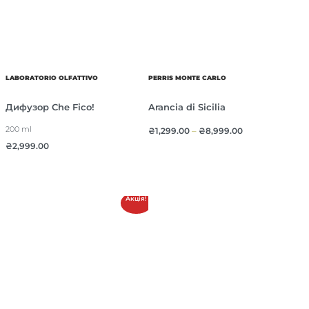
LABORATORIO OLFATTIVO
PERRIS MONTE CARLO
Дифузор Che Fico!
Arancia di Sicilia
200 ml
₴
1,299.00
–
₴
8,999.00
₴
2,999.00
Акція!