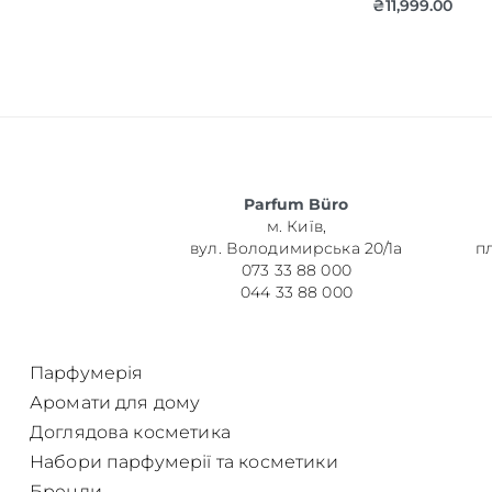
₴
11,999.00
Об’єм
Parfum Büro
Парфумер
м. Київ,
вул. Володимирська 20/1а
п
073 33 88 000
044 33 88 000
Парфумерія
Аромати для дому
Доглядова косметика
Набори парфумерії та косметики
Бренди