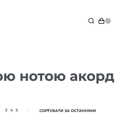
ою нотою акорд
3
4
5