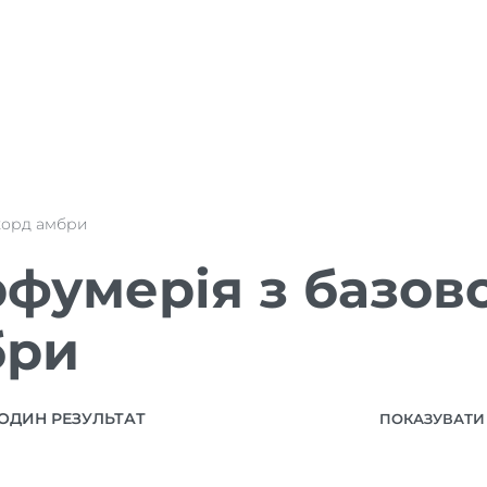
корд амбри
фумерія з базов
бри
ОДИН РЕЗУЛЬТАТ
ПОКАЗУВАТИ