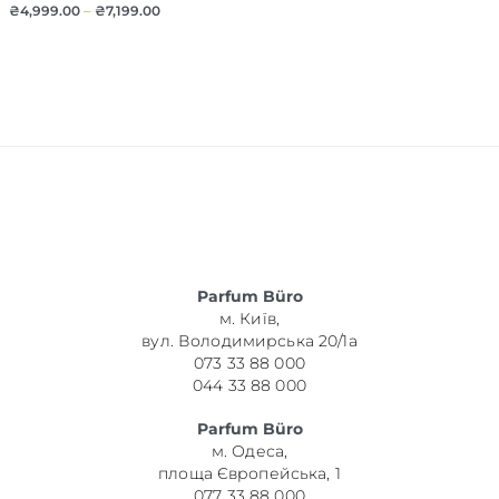
₴
4,999.00
–
₴
7,199.00
Parfum Büro
м. Київ,
вул. Володимирська 20/1а
073 33 88 000
044 33 88 000
Parfum Büro
м. Одеса,
площа Європейська, 1
077 33 88 000