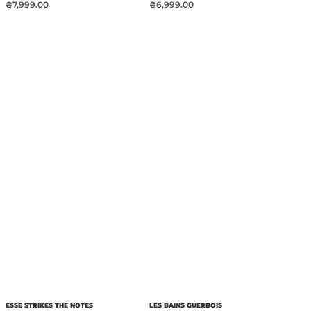
₴
7,999.00
₴
6,999.00
ESSE STRIKES THE NOTES
LES BAINS GUERBOIS