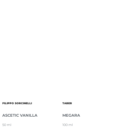
FILIPPO SORCINELLI
TABER
ASCETIC VANILLA
MEGARA
50 ml
100 ml