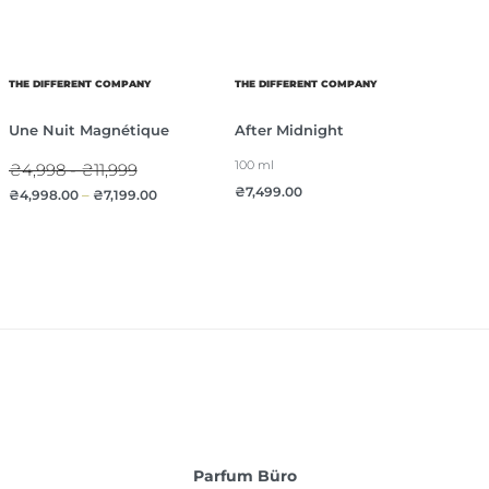
THE DIFFERENT COMPANY
THE DIFFERENT COMPANY
Une Nuit Magnétique
After Midnight
100 ml
₴4,998 - ₴11,999
₴
7,499.00
₴
4,998.00
–
₴
7,199.00
Parfum Büro