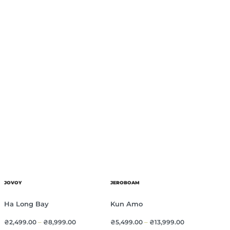
JOVOY
JEROBOAM
Ha Long Bay
Kun Amo
₴
2,499.00
–
₴
8,999.00
₴
5,499.00
–
₴
13,999.00