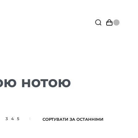
ою нотою
3
4
5