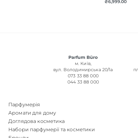
₴
6,999.00
Об’єм
Parfum Büro
Парфумер
м. Київ,
вул. Володимирська 20/1а
п
073 33 88 000
044 33 88 000
Парфумерія
Аромати для дому
Доглядова косметика
Набори парфумерії та косметики
Бренди