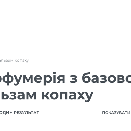
альзам копаху
фумерія з базов
ьзам копаху
ОДИН РЕЗУЛЬТАТ
ПОКАЗУВАТИ