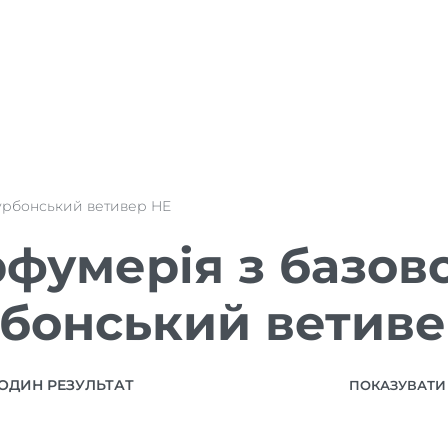
урбонський ветивер HE
фумерія з базов
бонський ветиве
ОДИН РЕЗУЛЬТАТ
ПОКАЗУВАТИ