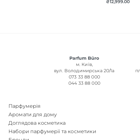
₴
12,999.00
Об’єм
Parfum Büro
Парфумер
м. Київ,
вул. Володимирська 20/1а
п
073 33 88 000
044 33 88 000
Парфумерія
Аромати для дому
Доглядова косметика
Набори парфумерії та косметики
Бренди