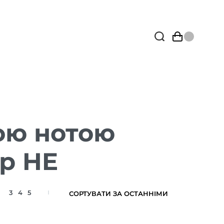
ою нотою
р HE
3
4
5