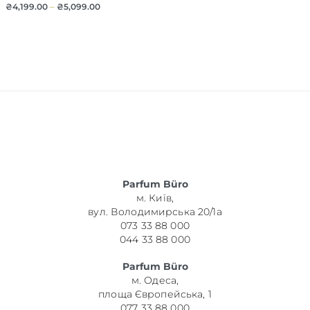
₴
4,199.00
–
₴
5,099.00
Parfum Büro
м. Київ,
вул. Володимирська 20/1а
073 33 88 000
044 33 88 000
Parfum Büro
м. Одеса,
площа Європейська, 1
077 33 88 000