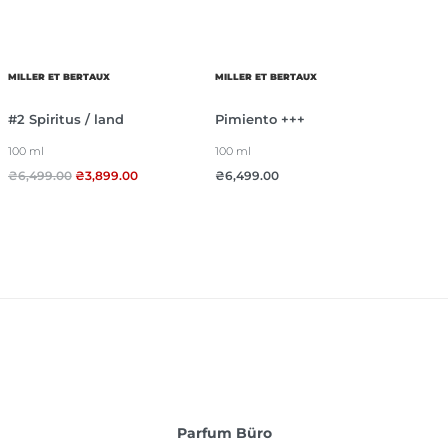
MILLER ET BERTAUX
MILLER ET BERTAUX
#2 Spiritus / land
Рimiento +++
100 ml
100 ml
₴
6,499.00
₴
3,899.00
₴
6,499.00
Parfum Büro