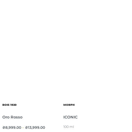
BOIS 1920
MORPH
Oro Rosso
ICONIC
100 ml
₴
8,999.00
–
₴
13,999.00