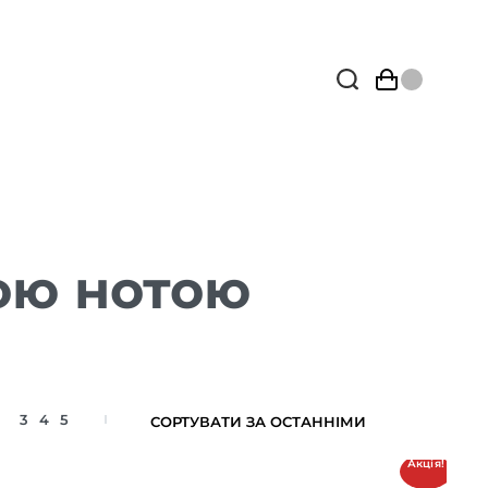
ою нотою
3
4
5
Акція!