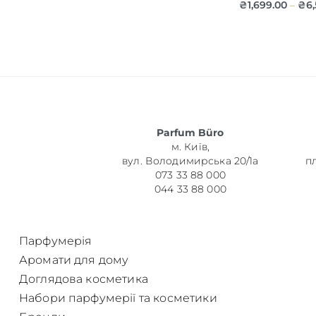
₴
1,699.00
₴
6
–
Об’єм
Parfum Büro
Парфумер
м. Київ,
вул. Володимирська 20/1а
п
073 33 88 000
044 33 88 000
Парфумерія
Аромати для дому
Доглядова косметика
Набори парфумерії та косметики