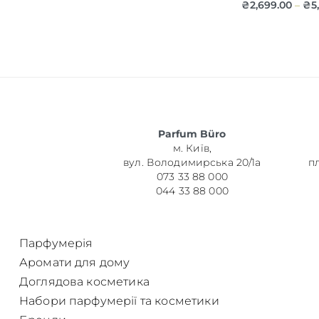
₴
2,699.00
₴
5
–
Об’єм
Parfum Büro
Парфумер
м. Київ,
вул. Володимирська 20/1а
п
073 33 88 000
044 33 88 000
Парфумерія
Аромати для дому
Доглядова косметика
Набори парфумерії та косметики