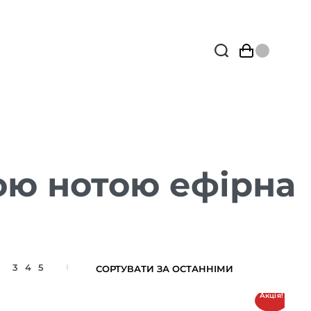
ою нотою ефірна
3
4
5
Акція!