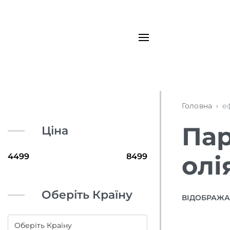
Головна
›
е
Пар
Ціна
олі
Оберіть Країну
ВІДОБРАЖАЮ