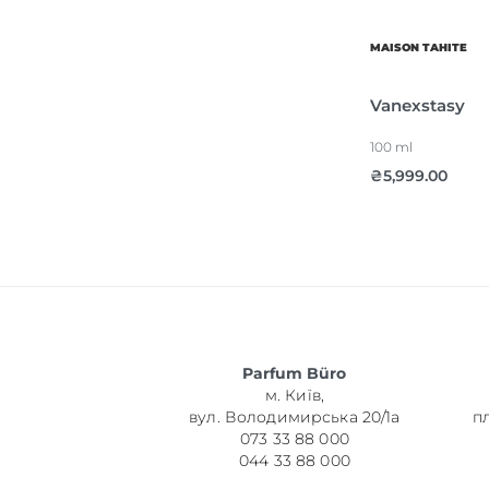
MAISON TAHITE
Vanexstasy
100 ml
₴
5,999.00
Parfum Büro
м. Київ,
вул. Володимирська 20/1а
п
073 33 88 000
044 33 88 000