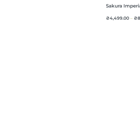
Sakura Imperi
₴
4,499.00
₴
8
–