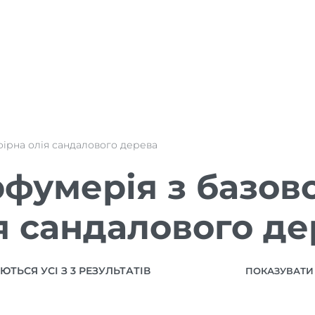
фірна олія сандалового дерева
фумерія з базов
я сандалового де
ТЬСЯ УСІ З 3 РЕЗУЛЬТАТІВ
ПОКАЗУВАТИ