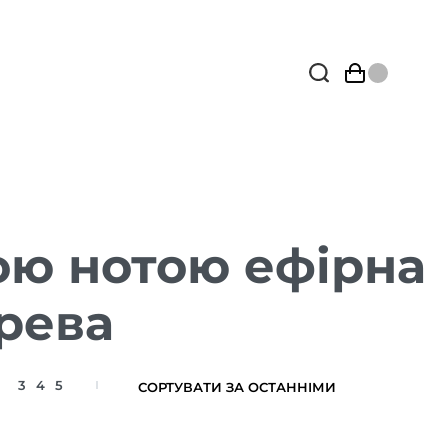
ою нотою ефірна
рева
3
4
5