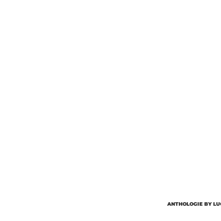
Об’єм
Парфумер
ANTHOLOGIE BY LU