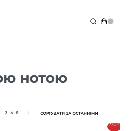
ою нотою
3
4
5
Акція!