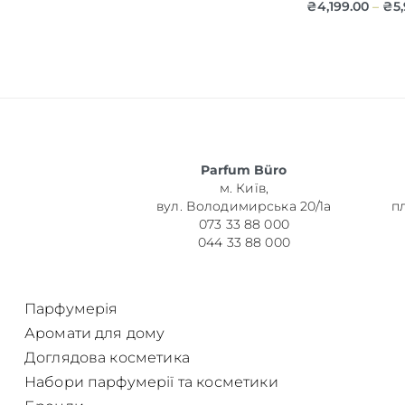
₴
4,199.00
₴
5
–
Об’єм
Parfum Büro
Парфумер
м. Київ,
вул. Володимирська 20/1а
п
073 33 88 000
044 33 88 000
Парфумерія
Аромати для дому
Доглядова косметика
Набори парфумерії та косметики