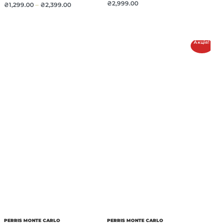
₴
2,999.00
₴
1,299.00
–
₴
2,399.00
Акція!
PERRIS MONTE CARLO
PERRIS MONTE CARLO