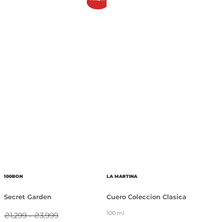
100BON
LA MARTINA
Secret Garden
Cuero Coleccion Clasica
100 ml
₴1,299 - ₴3,999