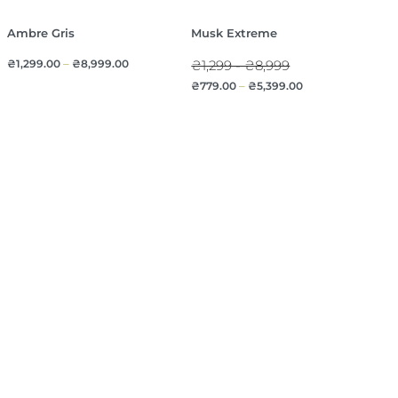
Ambre Gris
Musk Extreme
₴
1,299.00
–
₴
8,999.00
₴1,299 - ₴8,999
₴
779.00
–
₴
5,399.00