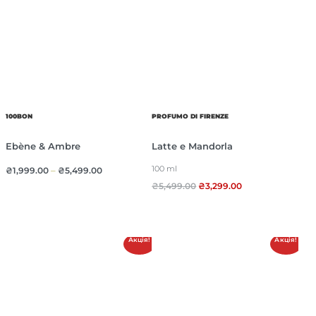
100BON
PROFUMO DI FIRENZE
Ebène & Ambre
Latte e Mandorla
100 ml
₴
1,999.00
–
₴
5,499.00
₴
5,499.00
₴
3,299.00
Акція!
Акція!