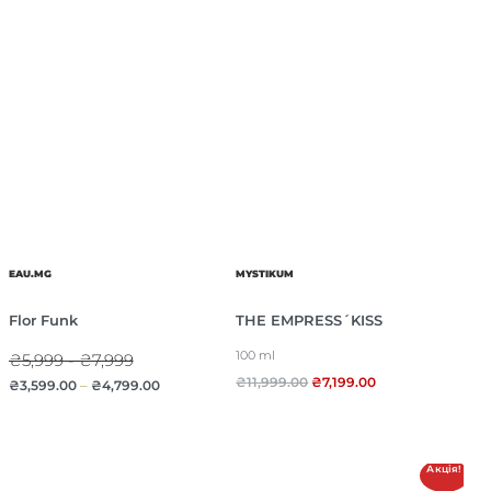
EAU.MG
MYSTIKUM
Flor Funk
THE EMPRESS´KISS
100 ml
₴5,999 - ₴7,999
₴
11,999.00
₴
7,199.00
₴
3,599.00
–
₴
4,799.00
Акція!