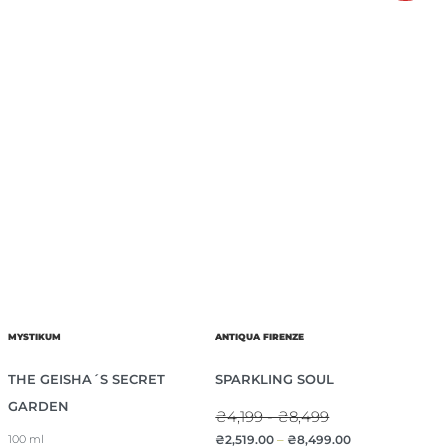
MYSTIKUM
ANTIQUA FIRENZE
THE GEISHA´S SECRET
SPARKLING SOUL
GARDEN
₴4,199 - ₴8,499
₴
2,519.00
–
₴
8,499.00
100 ml