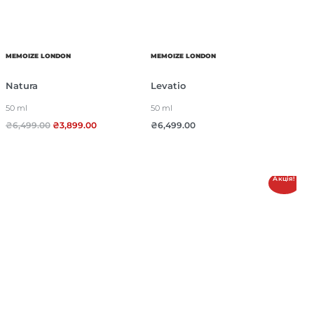
MEMOIZE LONDON
MEMOIZE LONDON
Natura
Levatio
50 ml
50 ml
₴
6,499.00
₴
3,899.00
₴
6,499.00
Акція!