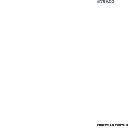
₴
799.00
Об’єм
Парфумер
CHRISTIAN TORTU 