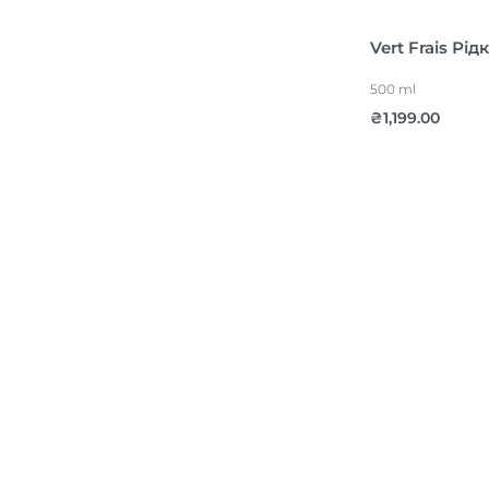
Vert Frais Рі
500 ml
₴
1,199.00