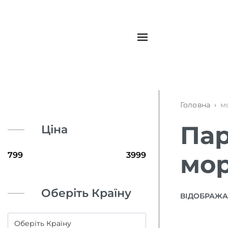
Головна
›
м
Пар
Ціна
мор
Оберіть Країну
ВІДОБРАЖАЮ