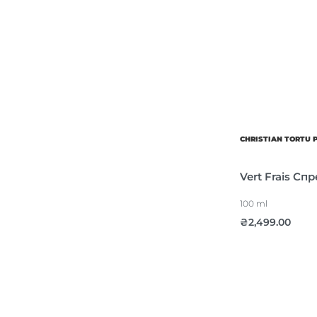
CHRISTIAN TORTU 
Vert Frais Сп
100 ml
₴
2,499.00