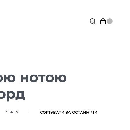
ою нотою
орд
3
4
5