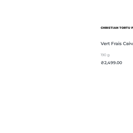
CHRISTIAN TORTU 
Vert Frais Сві
190 g
₴
2,499.00