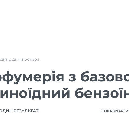
езиноїдний бензоїн
фумерія з базов
иноїдний бензої
ОДИН РЕЗУЛЬТАТ
ПОКАЗУВАТИ