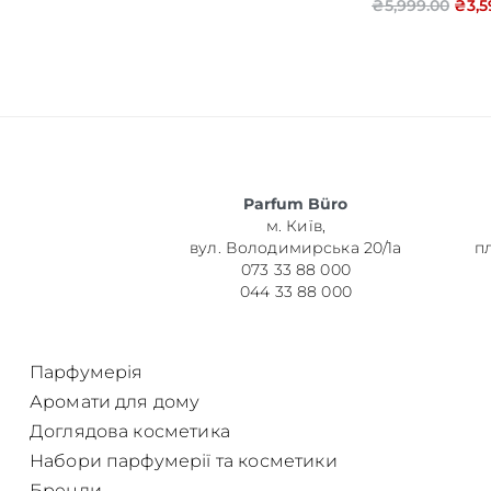
₴
5,999.00
₴
3,5
Об’єм
Parfum Büro
Парфумер
м. Київ,
вул. Володимирська 20/1а
п
073 33 88 000
044 33 88 000
Парфумерія
Аромати для дому
Доглядова косметика
Набори парфумерії та косметики
Бренди