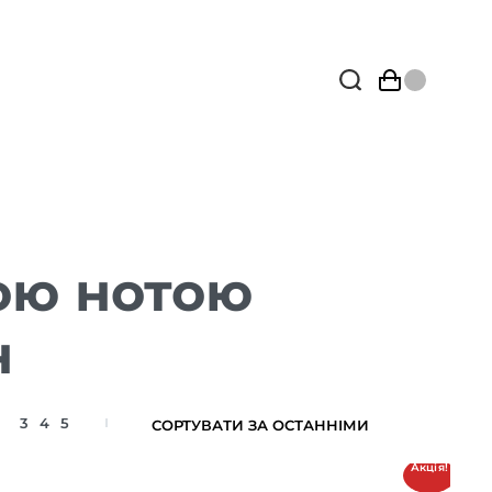
ою нотою
н
3
4
5
Акція!