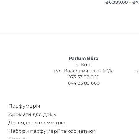
₴
6,999.00
₴
7
–
Об’єм
Parfum Büro
Парфумер
м. Київ,
вул. Володимирська 20/1а
п
073 33 88 000
044 33 88 000
Парфумерія
Аромати для дому
Доглядова косметика
Набори парфумерії та косметики