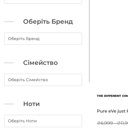
Оберіть Бренд
Сімейство
THE DIFFERENT C
Ноти
Pure eVe just 
₴6,999 - ₴11,