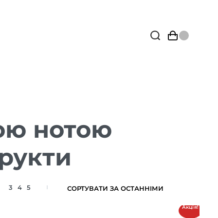
ою нотою
фрукти
3
4
5
Акція!