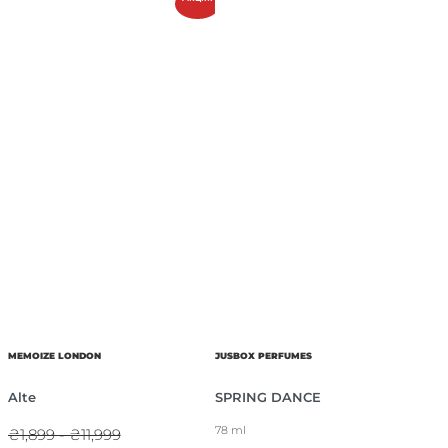
MEMOIZE LONDON
JUSBOX PERFUMES
Alte
SPRING DANCE
78 ml
₴1,899 - ₴11,999