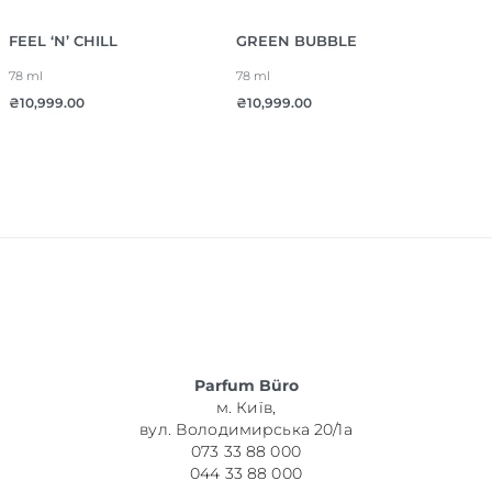
FEEL ‘N’ CHILL
GREEN BUBBLE
78 ml
78 ml
₴
10,999.00
₴
10,999.00
Parfum Büro
м. Київ,
вул. Володимирська 20/1а
073 33 88 000
044 33 88 000