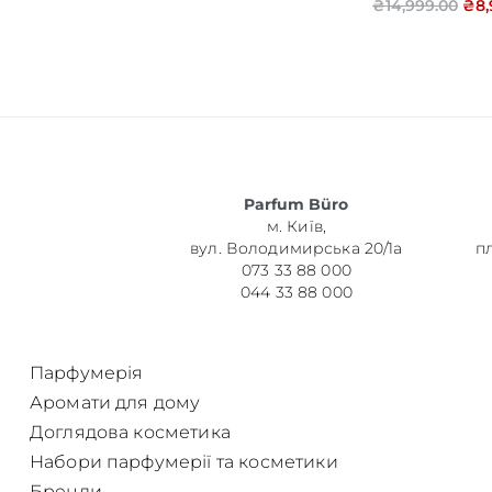
₴
14,999.00
₴
8
Об’єм
Parfum Büro
Парфумер
м. Київ,
вул. Володимирська 20/1а
п
073 33 88 000
044 33 88 000
Парфумерія
Аромати для дому
Доглядова косметика
Набори парфумерії та косметики
Бренди