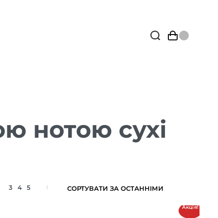
ою нотою сухі
3
4
5
Акція!