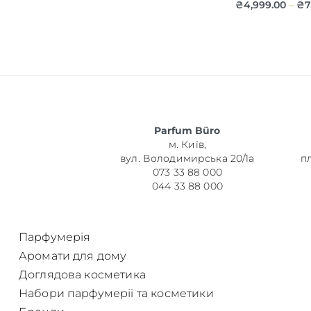
₴
4,999.00
₴
7
–
Об’єм
Parfum Büro
Парфумер
м. Київ,
вул. Володимирська 20/1а
п
073 33 88 000
044 33 88 000
Парфумерія
Аромати для дому
Доглядова косметика
Набори парфумерії та косметики