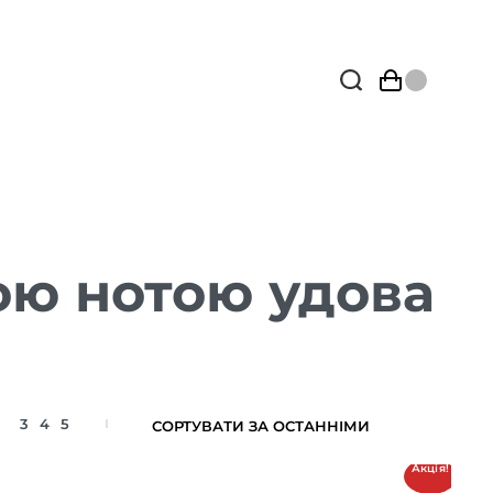
ою нотою удова
3
4
5
Акція!