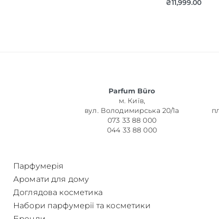
₴
11,999.00
Об’єм
Parfum Büro
Парфумер
м. Київ,
вул. Володимирська 20/1а
п
073 33 88 000
044 33 88 000
Парфумерія
Аромати для дому
Доглядова косметика
Набори парфумерії та косметики
Бренди