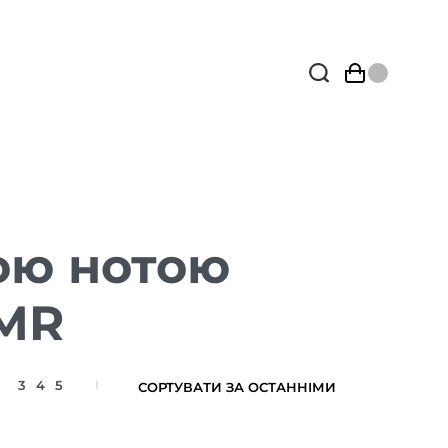
ою нотою
LMR
3
4
5