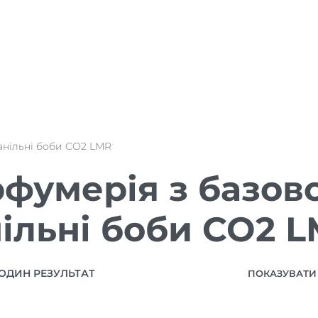
анільні боби CO2 LMR
фумерія з базов
ільні боби CO2 
ОДИН РЕЗУЛЬТАТ
ПОКАЗУВАТИ