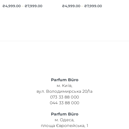
₴
4,999.00
–
₴
7,999.00
₴
4,999.00
–
₴
7,999.00
Parfum Büro
м. Київ,
вул. Володимирська 20/1а
073 33 88 000
044 33 88 000
Parfum Büro
м. Одеса,
площа Європейська, 1