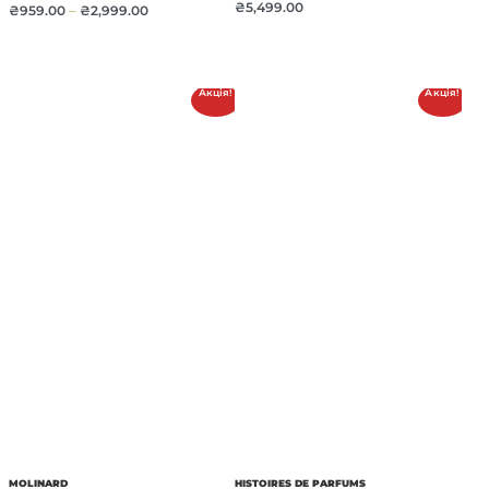
₴
5,499.00
₴
959.00
–
₴
2,999.00
Акція!
Акція!
MOLINARD
HISTOIRES DE PARFUMS