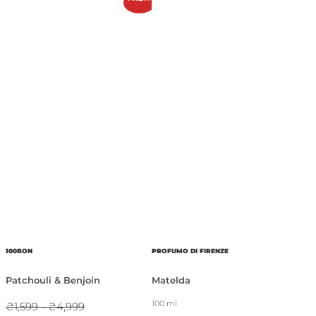
100BON
PROFUMO DI FIRENZE
Patchouli & Benjoin
Matelda
100 ml
₴1,599 - ₴4,999