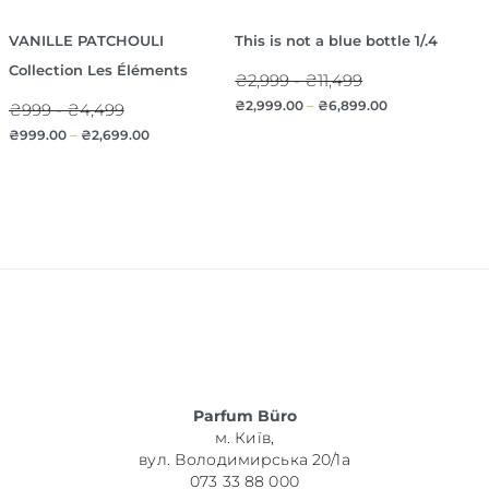
VANILLE PATCHOULI
This is not a blue bottle 1/.4
Collection Les Éléments
₴2,999 - ₴11,499
₴
2,999.00
–
₴
6,899.00
₴999 - ₴4,499
₴
999.00
–
₴
2,699.00
Parfum Büro
м. Київ,
вул. Володимирська 20/1а
073 33 88 000