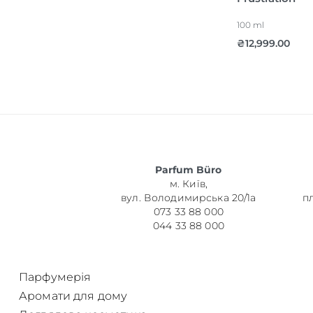
100 ml
Об’єм
₴
12,999.00
Парфумер
Parfum Büro
м. Київ,
вул. Володимирська 20/1а
п
073 33 88 000
044 33 88 000
Парфумерія
Аромати для дому