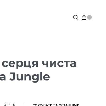
 серця чиста
la Jungle
3
4
5