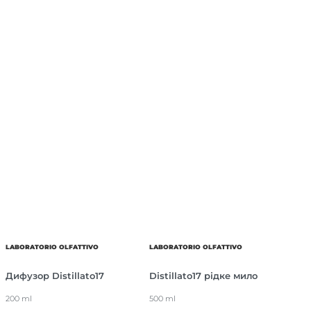
LABORATORIO OLFATTIVO
LABORATORIO OLFATTIVO
Дифузор Distillato17
Distillato17 рідке мило
200 ml
500 ml