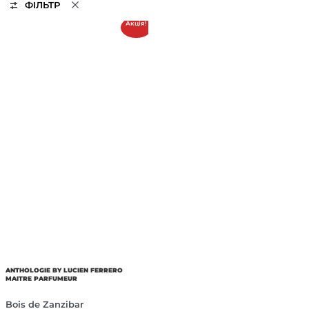
ФІЛЬТР
Акція!
ANTHOLOGIE BY LUCIEN FERRERO
MAITRE PARFUMEUR
Bois de Zanzibar