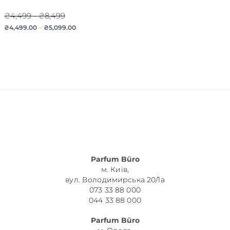
₴4,499 - ₴8,499
₴
4,499.00
–
₴
5,099.00
Parfum Büro
м. Київ,
вул. Володимирська 20/1а
073 33 88 000
044 33 88 000
Parfum Büro