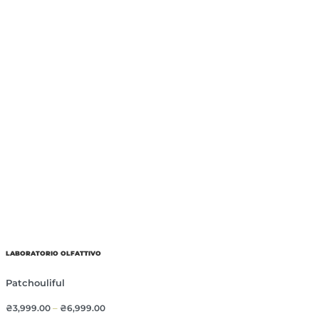
LABORATORIO OLFATTIVO
Patchouliful
₴
3,999.00
–
₴
6,999.00