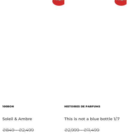
100BON
HISTOIRES DE PARFUMS
Soleil & Ambre
This is not a blue bottle 1/.7
₴849 - ₴2,499
₴2,999 - ₴11,499