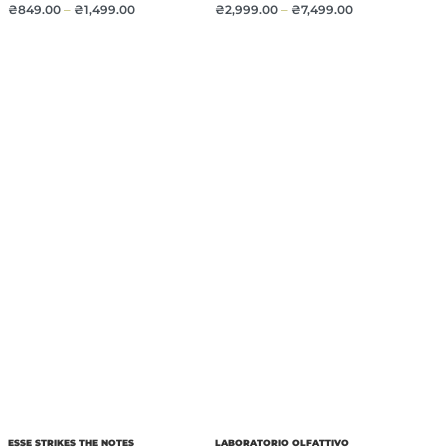
₴
849.00
–
₴
1,499.00
₴
2,999.00
–
₴
7,499.00
ESSE STRIKES THE NOTES
LABORATORIO OLFATTIVO