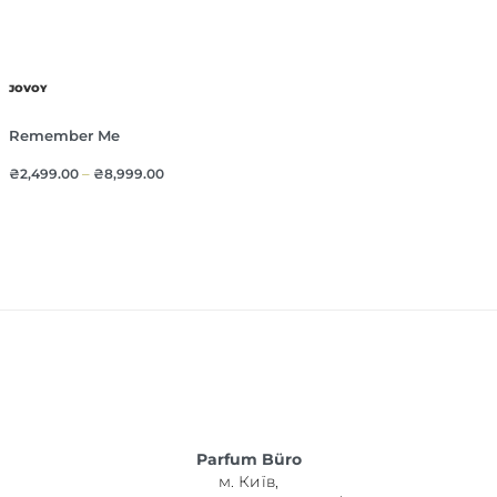
JOVOY
Remember Me
₴
2,499.00
–
₴
8,999.00
Parfum Büro
м. Київ,