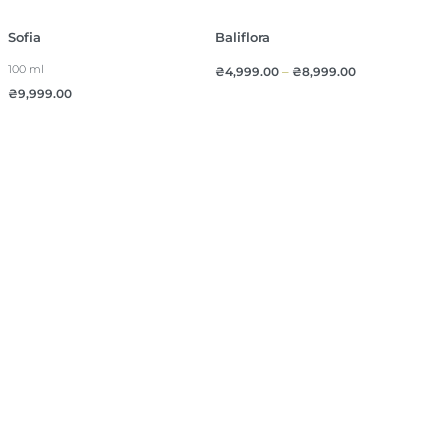
Sofia
Baliflora
100 ml
₴
4,999.00
–
₴
8,999.00
₴
9,999.00