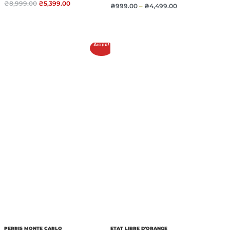
₴
8,999.00
₴
5,399.00
₴
999.00
–
₴
4,499.00
Акція!
PERRIS MONTE CARLO
ETAT LIBRE D'ORANGE