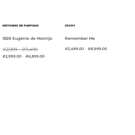
HISTOIRES DE PARFUMS
JOVOY
1826 Eugénie de Montijo
Remember Me
₴2,999 - ₴11,499
₴
2,499.00
–
₴
8,999.00
₴
2,999.00
–
₴
6,899.00