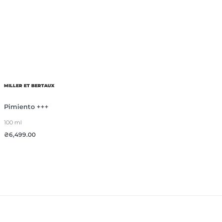
MILLER ET BERTAUX
Рimiento +++
100 ml
₴
6,499.00