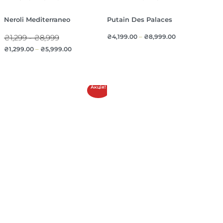
Neroli Mediterraneo
Putain Des Palaces
₴1,299 - ₴8,999
₴
4,199.00
–
₴
8,999.00
₴
1,299.00
–
₴
5,999.00
Акція!