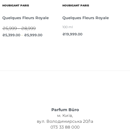
HOUBIGANT PARIS
HOUBIGANT PARIS
Quelques Fleurs Royale
Quelques Fleurs Royale
100 ml
₴5,999 - ₴8,999
₴
19,999.00
₴
5,399.00
–
₴
5,999.00
Parfum Büro
м. Київ,
вул. Володимирська 20/1а
073 33 88 000