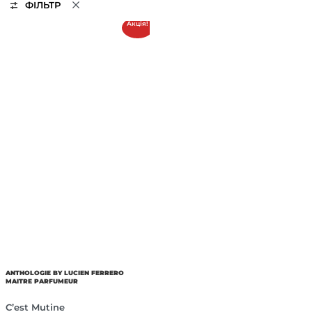
ФІЛЬТР
Акція!
ANTHOLOGIE BY LUCIEN FERRERO
MAITRE PARFUMEUR
C’est Mutine