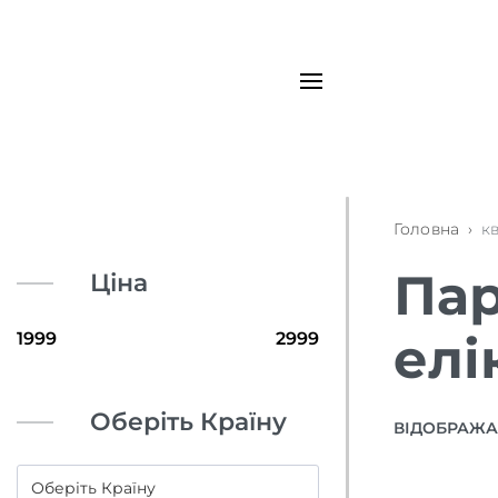
Головна
›
к
Пар
Ціна
елі
Оберіть Країну
ВІДОБРАЖАЮ