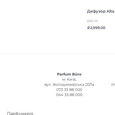
Дифузор Alta
200 ml
₴
2,999.00
Parfum Büro
м. Київ,
вул. Володимирська 20/1а
п
073 33 88 000
044 33 88 000
Парфумерія