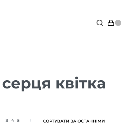
серця квітка
3
4
5