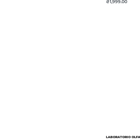
₴
1,999.00
Об’єм
Парфумер
LABORATORIO OLF