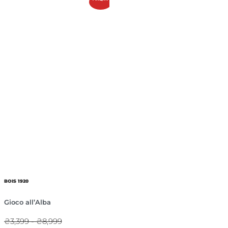
BOIS 1920
Gioco all’Alba
₴3,399 - ₴8,999