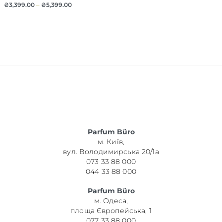
₴
3,399.00
–
₴
5,399.00
Parfum Büro
м. Київ,
вул. Володимирська 20/1а
073 33 88 000
044 33 88 000
Parfum Büro
м. Одеса,
площа Європейська, 1
077 33 88 000