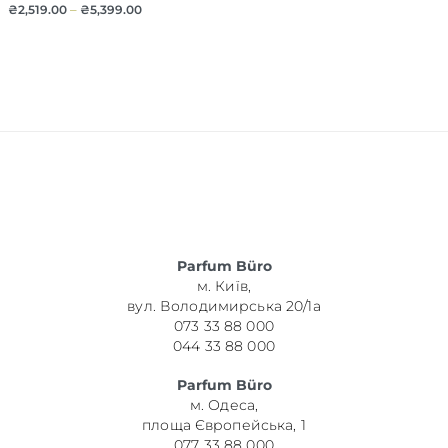
₴
2,519.00
–
₴
5,399.00
Parfum Büro
м. Київ,
вул. Володимирська 20/1а
073 33 88 000
044 33 88 000
Parfum Büro
м. Одеса,
площа Європейська, 1
077 33 88 000