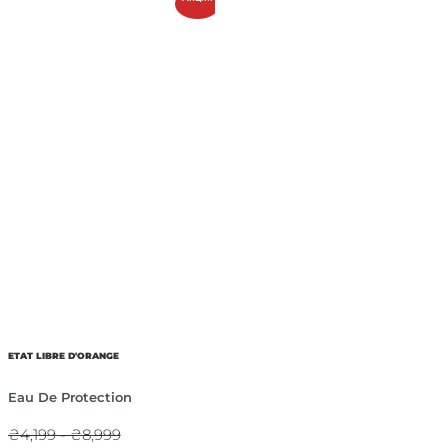
ETAT LIBRE D'ORANGE
Eau De Protection
₴4,199 - ₴8,999