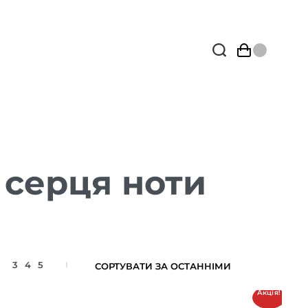
 серця ноти
3
4
5
Акція!