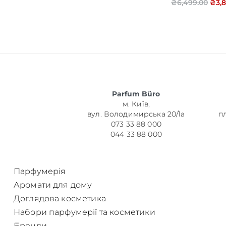
₴
6,499.00
₴
3,
Об’єм
Parfum Büro
Парфумер
м. Київ,
вул. Володимирська 20/1а
п
073 33 88 000
044 33 88 000
Парфумерія
Аромати для дому
Доглядова косметика
Набори парфумерії та косметики
Бренди