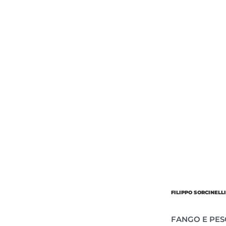
Об’єм
Парфумер
FILIPPO SORCINELL
FANGO E PES