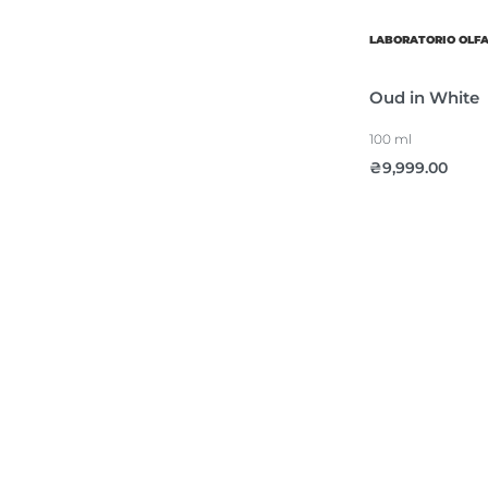
LABORATORIO OLF
Oud in White
100 ml
₴
9,999.00