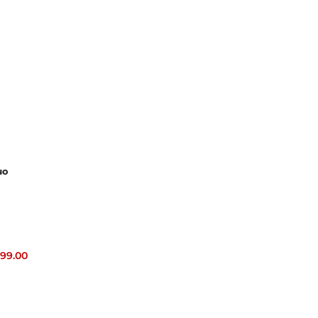
NO
799.00