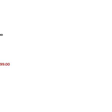
NO
799.00