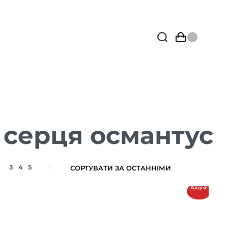
 серця османтус
3
4
5
Акція!