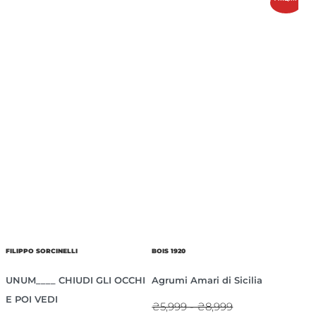
FILIPPO SORCINELLI
BOIS 1920
UNUM____ CHIUDI GLI OCCHI
Agrumi Amari di Sicilia
E POI VEDI
₴5,999 - ₴8,999