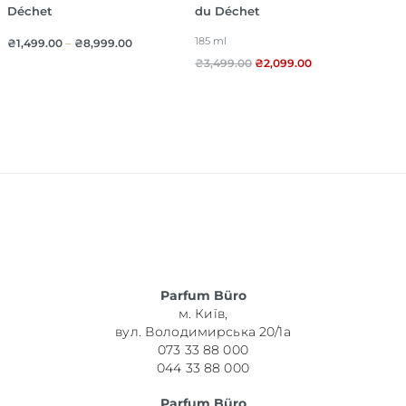
Déchet
du Déchet
185 ml
₴
1,499.00
–
₴
8,999.00
₴
3,499.00
₴
2,099.00
Parfum Büro
м. Київ,
вул. Володимирська 20/1а
073 33 88 000
044 33 88 000
Parfum Büro