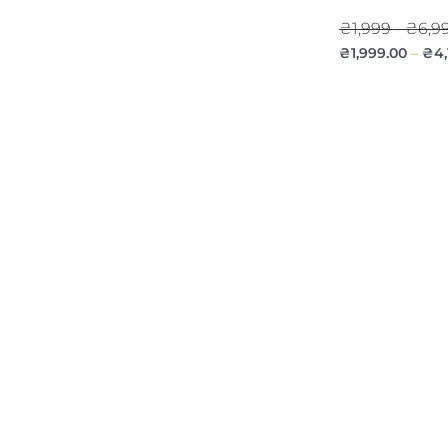
₴1,999 - ₴6,9
₴
1,999.00
₴
4
–