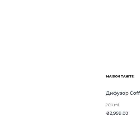
MAISON TAHITE
Дифузор Coff
200 ml
₴
2,999.00