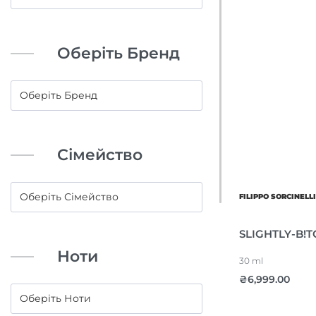
Оберіть Бренд
Сімейство
FILIPPO SORCINELL
SLIGHTLY-B!T
Ноти
30 ml
₴
6,999.00