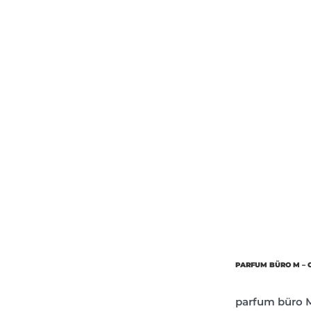
Об’єм
Парфумер
PARFUM BÜRO M – 
parfum büro 