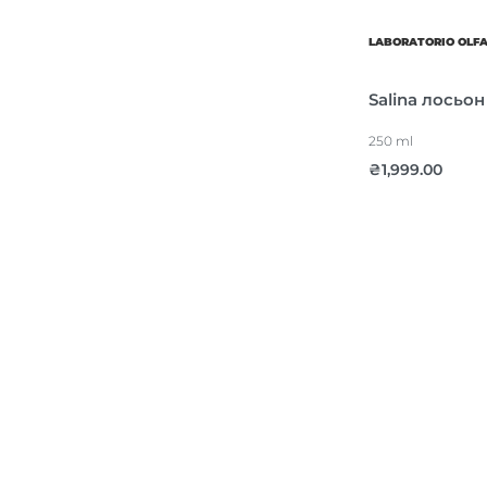
LABORATORIO OLF
Salina лосьон
250 ml
₴
1,999.00