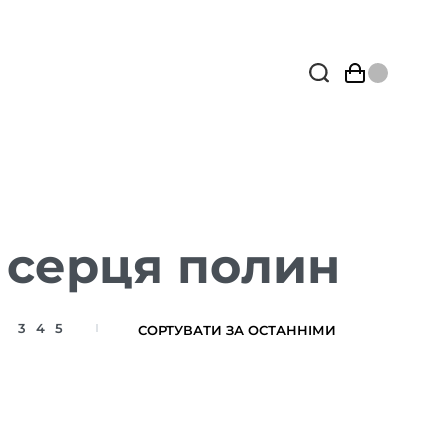
 серця полин
3
4
5