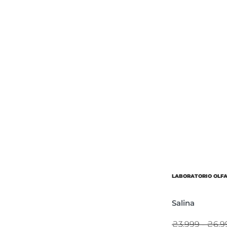
LABORATORIO OLF
Salina
₴3,999 - ₴6,9