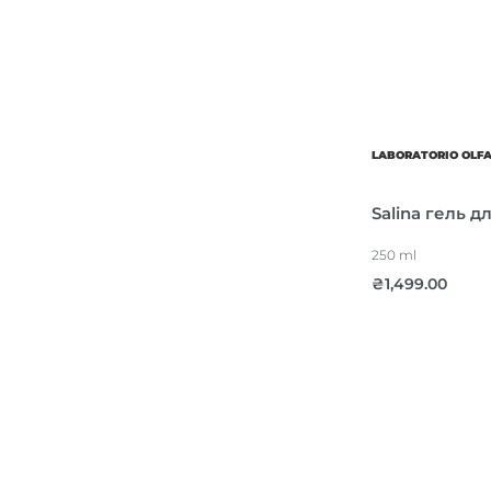
LABORATORIO OLF
Salina гель д
250 ml
₴
1,499.00