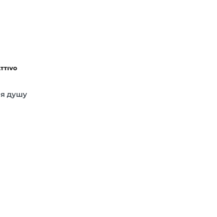
ATTIVO
ля душу