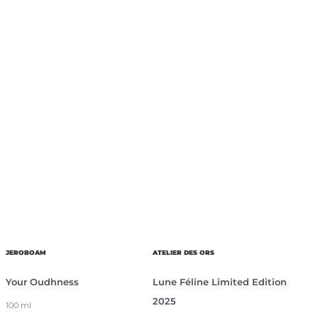
JEROBOAM
ATELIER DES ORS
Your Oudhness
Lune Féline Limited Edition
2025
100 ml