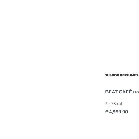
JUSBOX PERFUMES
BEAT CAFÉ на
3 x 7,8 ml
₴
4,999.00