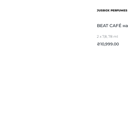
JUSBOX PERFUMES
BEAT CAFÉ на
2 x 7,8, 78 ml
₴
10,999.00