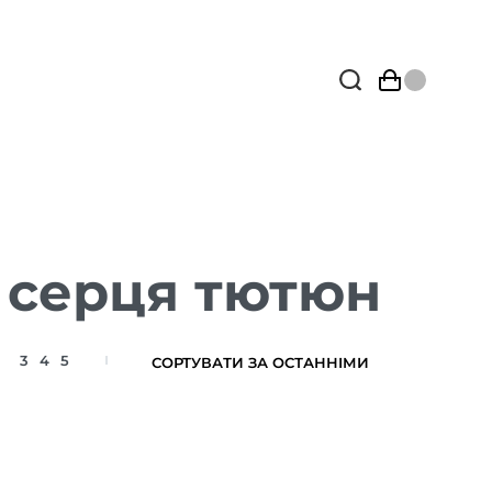
 серця тютюн
3
4
5