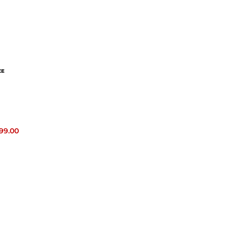
ZE
299.00