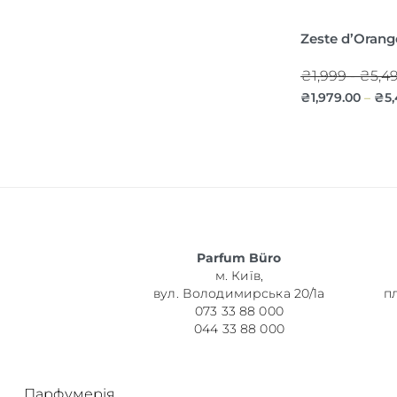
Zeste d’Oran
₴1,999 - ₴5,4
₴
1,979.00
₴
5
–
Parfum Büro
м. Київ,
вул. Володимирська 20/1а
п
073 33 88 000
044 33 88 000
Парфумерія