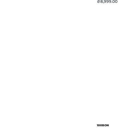
₴
8,999.00
Об’єм
Парфумер
100BON