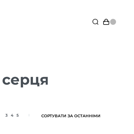
 серця
3
4
5