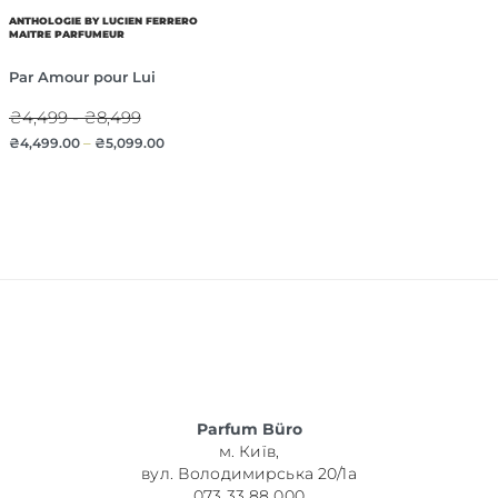
ANTHOLOGIE BY LUCIEN FERRERO
MAITRE PARFUMEUR
Par Amour pour Lui
₴4,499 - ₴8,499
₴
4,499.00
–
₴
5,099.00
Parfum Büro
м. Київ,
вул. Володимирська 20/1а
073 33 88 000