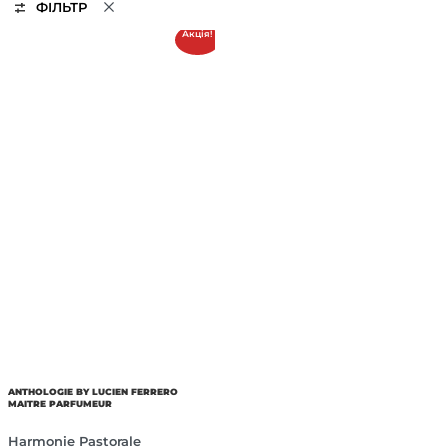
ФІЛЬТР
Акція!
ANTHOLOGIE BY LUCIEN FERRERO
MAITRE PARFUMEUR
Harmonie Pastorale