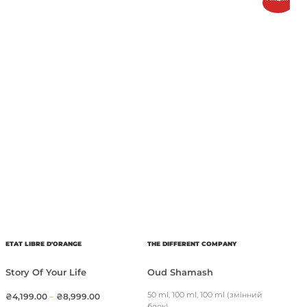
ETAT LIBRE D'ORANGE
THE DIFFERENT COMPANY
Story Of Your Life
Oud Shamash
50 ml, 100 ml, 100 ml (змінний
₴
4,199.00
–
₴
8,999.00
блок)